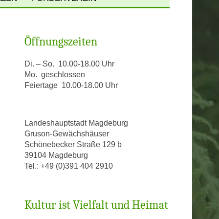
PFLANZENPORTRÄTS
MEIN STUHL BEI GRUSON
Öffnungszeiten
PATENSCHAFTEN
SPENDEN
OPEN
INDEX SEMINUM
Di. – So. 10.00-18.00 Uhr
Mo. geschlossen
Feiertage 10.00-18.00 Uhr
PEN
CKBLICK TITANENWURZ
LD
Landeshauptstadt Magdeburg
Gruson-Gewächshäuser
EN
Schönebecker Straße 129 b
39104 Magdeburg
US
Tel.: +49 (0)391 404 2910
HAUS
Kultur ist Vielfalt und Heimat
HAUS