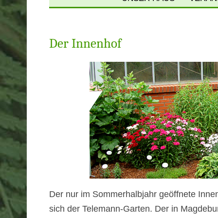
ÖFFNUNGSZEITEN 
PREISE
Der Innenhof
ANFAHRT & PARKE
FÜHRUNGEN
VERMIETUNG
GESCHICHTE
NEWSLETTER
NEWSARCHIV
Der nur im Sommerhalbjahr geöffnete Innen
sich der Telemann-Garten. Der in Magdeb