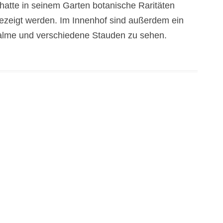
hatte in seinem Garten botanische Raritäten
AQUARIUM
ezeigt werden. Im Innenhof sind außerdem ein
KÖNIGIN-DER-NACH
Palme und verschiedene Stauden zu sehen.
LORBEERWALDH
FARNHAUS
INNENHOF