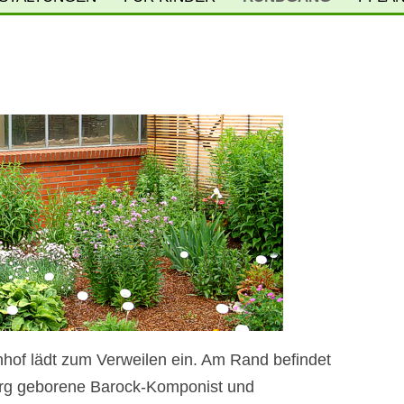
Inhalt
springen
&
BOTANIKSCHULE
FOYER
KINDERFÜHRER
PALMENHAUS
N
ENTDECKER-RUCKSACK
TROCKENE SUBTR
ENTDECKER-BUCH
TROCKENE TRO
RÜ
BERGREGENWA
BAUGESCHICHTE
GEBIRGSGART
HERMANN GRUSON
EPIPHYTENHA
KLEINES TROPEN
hof lädt zum Verweilen ein. Am Rand befindet
GROSSES TROPEN
urg geborene Barock-Komponist und