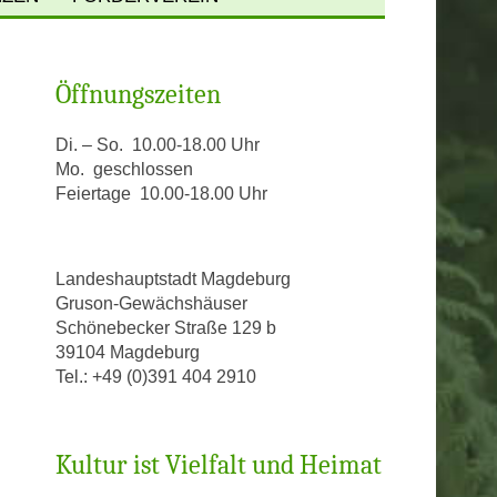
PFLANZENPORTRÄTS
MEIN STUHL BEI GRUSON
Öffnungszeiten
S
PATENSCHAFTEN
SPENDEN
OPEN
INDEX SEMINUM
Di. – So. 10.00-18.00 Uhr
Mo. geschlossen
Feiertage 10.00-18.00 Uhr
PEN
CKBLICK TITANENWURZ
LD
Landeshauptstadt Magdeburg
Gruson-Gewächshäuser
EN
Schönebecker Straße 129 b
39104 Magdeburg
US
Tel.: +49 (0)391 404 2910
HAUS
Kultur ist Vielfalt und Heimat
HAUS