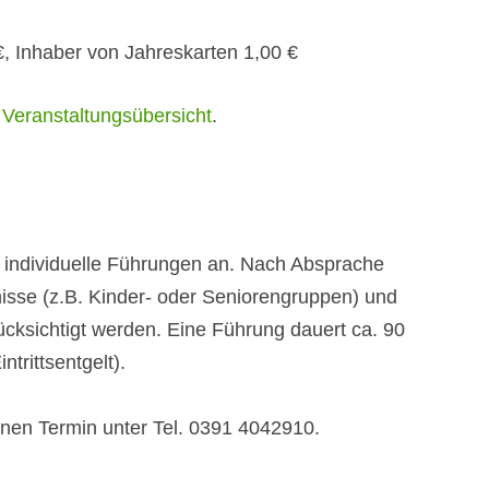
AQUARIUM
 €, Inhaber von Jahreskarten 1,00 €
KÖNIGIN-DER-NACH
r
Veranstaltungsübersicht
.
LORBEERWALDH
FARNHAUS
INNENHOF
r individuelle Führungen an. Nach Absprache
sse (z.B. Kinder- oder Seniorengruppen) und
sichtigt werden. Eine Führung dauert ca. 90
trittsentgelt).
einen Termin unter Tel. 0391 4042910.