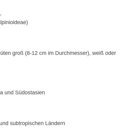
AQUARIUM
,
KÖNIGIN-DER-NACH
pinioideae)
LORBEERWALDH
FARNHAUS
Blüten groß (8-12 cm im Durchmesser), weiß oder
INNENHOF
na und Südostasien
n und subtropischen Ländern