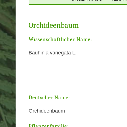
ÖFFNUNGSZEITEN 
PREISE
Orchideenbaum
ANFAHRT & PARKE
Wissenschaftlicher Name:
FÜHRUNGEN
Bauhinia variegata L.
VERMIETUNG
GESCHICHTE
NEWSLETTER
Deutscher Name:
NEWSARCHIV
Orchideenbaum
Pflanzenfamilie: