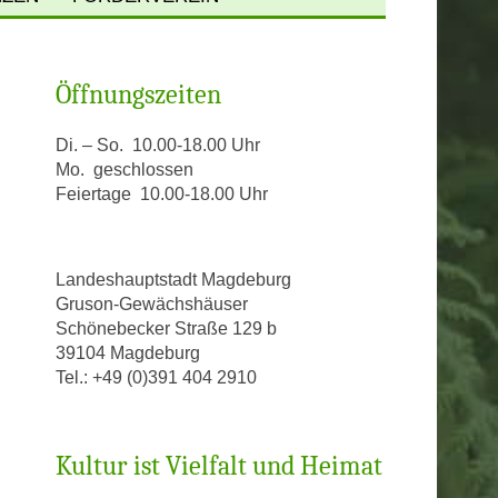
PFLANZENPORTRÄTS
MEIN STUHL BEI GRUSON
Öffnungszeiten
PATENSCHAFTEN
SPENDEN
OPEN
INDEX SEMINUM
Di. – So. 10.00-18.00 Uhr
Mo. geschlossen
Feiertage 10.00-18.00 Uhr
PEN
CKBLICK TITANENWURZ
LD
Landeshauptstadt Magdeburg
Gruson-Gewächshäuser
EN
Schönebecker Straße 129 b
39104 Magdeburg
US
Tel.: +49 (0)391 404 2910
HAUS
Kultur ist Vielfalt und Heimat
HAUS