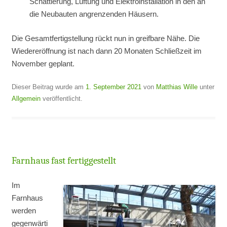
Schattierung, Lüftung und Elektroinstallation in den an
die Neubauten angrenzenden Häusern.
Die Gesamtfertigstellung rückt nun in greifbare Nähe. Die
Wiedereröffnung ist nach dann 20 Monaten Schließzeit im
November geplant.
Dieser Beitrag wurde am
1. September 2021
von
Matthias Wille
unter
Allgemein
veröffentlicht.
Farnhaus fast fertiggestellt
Im
Farnhaus
werden
gegenwärti